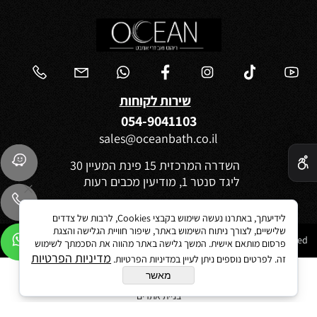
שירות לקוחות
054-9041103
sales@oceanbath.co.il
✕
השדרה המרכזית 15 פינת המעיין 30
ליגד סנטר 1, מודיעין מכבים רעות
לידיעתך, באתרנו נעשה שימוש בקבצי Cookies, לרבות של צדדים
שלישיים, לצורך ניתוח השימוש באתר, שיפור חוויית הגלישה והצגת
Ocean 2021©All Rights reserved
פרסום מותאם אישית. המשך גלישה באתר מהווה את הסכמתך לשימוש
מדיניות הפרטיות
זה. לפרטים נוספים ניתן לעיין במדיניות הפרטיות.
מאשר
בניית אתרים