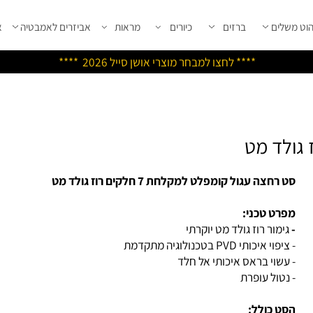
שלים
ברזים
כיורים
מראות
אביזרים לאמבטיה
אבי
****
לחצו למבחר מוצרי אושן ס
ייל 2026 ****
לד מט
רחצה עגול קומפלט למקלחת 7 חלקים רוז גולד מט
רט טכני:
ימור רוז גולד מט יוקרתי
וי איכותי PVD בטכנולוגיה מתקדמת
עשוי בראס איכותי אל חלד
נטול עופרת