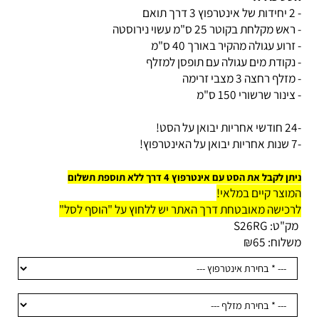
ט כולל:
אש מקלחת בקוטר 25 ס"מ עשוי נירוסטה
רוע עגולה מהקיר באורך 40 ס"מ
נקודת מים עגולה עם תופסן למזלף
לף רחצה 3 מצבי זרימה
ינור שרשורי 150 ס"מ
ן לקבל את הסט עם אינטרפוץ 4 דרך ללא תוספת תשלום
וצר קיים במלאי!
כישה מאובטחת דרך האתר יש ללחוץ על "הוסף לסל"
ק"ט:
S26RG
לוח:
65
₪