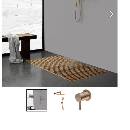
הס
- 2 יחידות של אינטרפוץ 3 דרך תואם
- ר
- ז
- 
- מז
- צ
-24 חודשי אחריות יבואן על הסט!
-7 שנות אחריות יבואן על האינטרפוץ!
נית
המ
לר
מ
מש