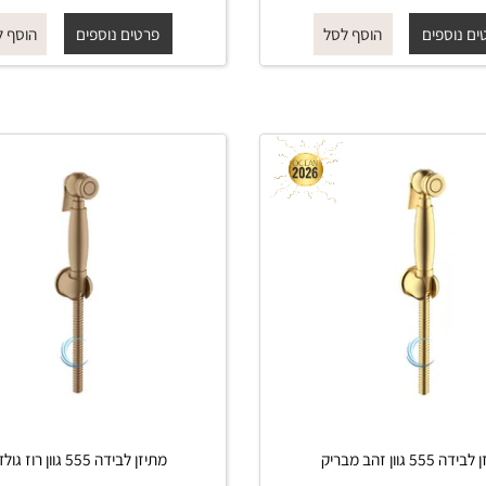
₪
₪
החל מ-
₪
₪
340
390
290
450
פים
פרטים נוספים
הוסף לסל
הוסף לסל