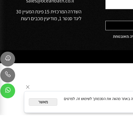
הפרטיות של
שירות לקוחות
054-9041103
sales@oceanbath.co.il
השדרה המרכזית 15 פינת המעיין 30
ליגד סנטר 1, מודיעין מכבים רעות