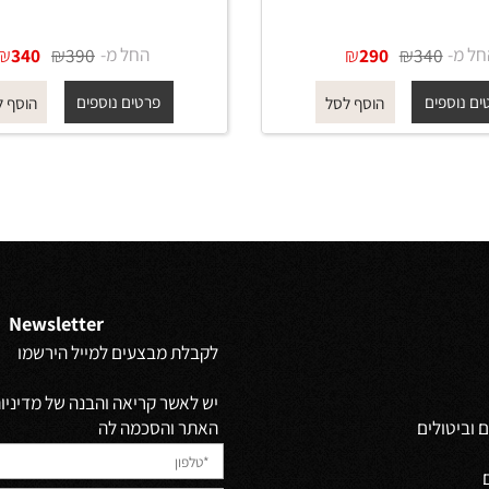
בריק
מתיזן לבידה 555 גוון רוז גולד מט
₪
₪
החל מ-
₪
₪
340
390
290
340
פים
פרטים נוספים
הוסף לסל
הוסף לסל
Newsletter
לקבלת מבצעים למייל הירשמו