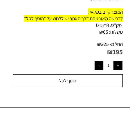
ואן!
וצר קיים במלאי!
כישה מאובטחת דרך האתר יש ללחוץ על "הוסף לסל"
ק"ט:
D15YB
לוח:
65
₪
ל מ-
225
₪
₪
19
הוסף לסל