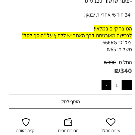
- צינור שרשורי 120 ס"מ
-24 חודשי אחריות יבואן!
המוצר קיים במלאי!
לרכישה מאובטחת דרך האתר יש ללחוץ על "הוסף לסל"
מק"ט:
666RG
משלוח:
65
₪
החל מ-
390
₪
₪
340
הוסף לסל
שירות מהלב
מחירים נוחים
קניה בטוחה