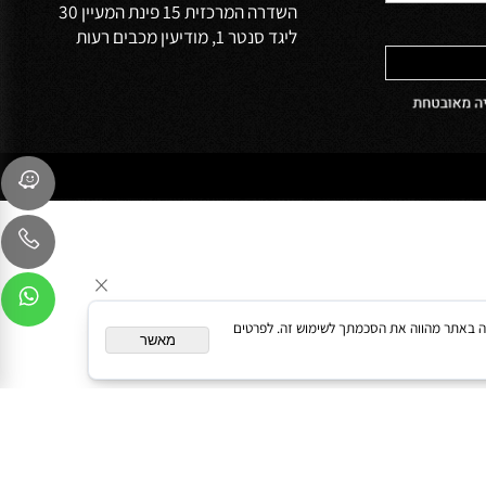
שירות לקוחות
054-9041103
sales@oceanbath.co.il
השדרה המרכזית 15 פינת המעיין 30
ליגד סנטר 1, מודיעין מכבים רעות
המשך גלישה באתר מהווה את הסכמתך לשימוש זה. לפרטים
מאשר