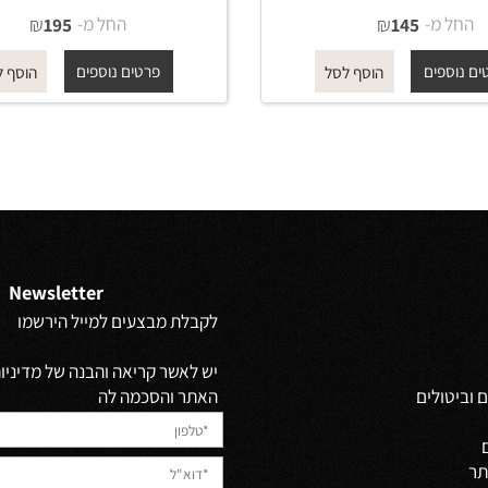
מזלף רחצה 019 עגול 3 מצבי
מזלף רחצה 019 עגול 3 מצבי
מה זהב מבריק
זרימה רוז גולד מט
מ-
₪
החל מ-
₪
195
145
פים
פרטים נוספים
הוסף לסל
הוסף לסל
Newsletter
לקבלת מבצעים למייל הירשמו
יש לאשר קריאה והבנה של מדיניות 