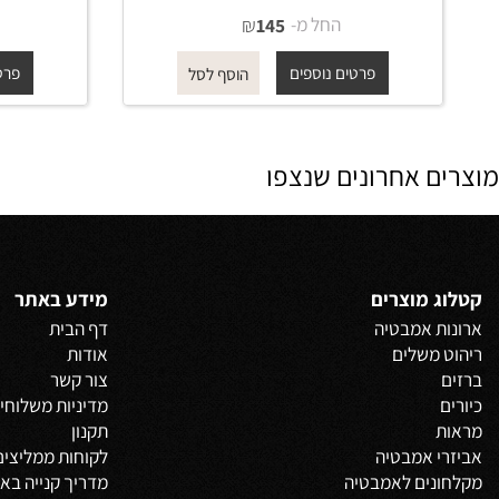
מזלף רחצה 019 עגול 3 מצבי
זרימה לבן מט
זרי
החל מ-
₪
החל 
145
פרטים נוספים
פרטים נוס
הוסף לסל
 אחרונים שנצפו
 מוצרים
מידע באתר
 אמבטיה
דף הבית
משלים
אודות