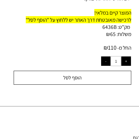
וצר קיים במלאי!
כישה מאובטחת דרך האתר יש ללחוץ על "הוסף לסל"
ק"ט:
6436B
לוח:
65
₪
₪
110
ל מ-
הוסף לסל