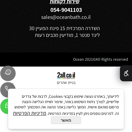
שירות לקוחות
054-9041103
sales@oceanbath.co.il
השדרה המרכזית 15 פינת המעיין 30
ליגד סנטר 1, מודיעין מכבים רעות
Ocean 2021©All Rights reserved
✕
בניית אתרים
לידיעתך, באתרנו נעשה שימוש בקבצי Cookies, לרבות של צדדים
שלישיים, לצורך ניתוח השימוש באתר, שיפור חוויית הגלישה והצגת
פרסום מותאם אישית. המשך גלישה באתר מהווה את הסכמתך לשימוש
מדיניות הפרטיות
זה. לפרטים נוספים ניתן לעיין במדיניות הפרטיות.
מאשר