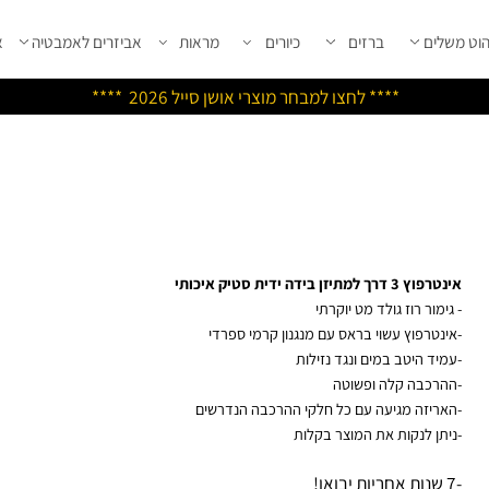
שלים
ברזים
כיורים
מראות
אביזרים לאמבטיה
אבי
****
לחצו למבחר מוצרי אושן ס
ייל 2026 ****
 3 דרך למתיזן בידה ידית סטיק איכותי
ימור רוז גולד מט יוקרתי
ינטרפוץ עשוי בראס עם מנגנון קרמי ספרדי
מיד היטב במים ונגד נזילות
הרכבה קלה ופשוטה
אריזה מגיעה עם כל חלקי ההרכבה הנדרשים
יתן לנקות את המוצר בקלות