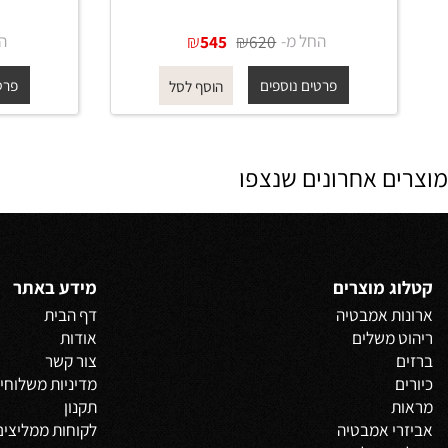
אינטרפוץ 3 דרך 1503 מרובע בגוון
רוז גולד מט
החל מ-
₪
₪
החל מ-
545
620
פרטים נוספים
פרטים נוס
הוסף לסל
 אחרונים שנצפו
 מוצרים
מידע באתר
 אמבטיה
דף הבית
משלים
אודות