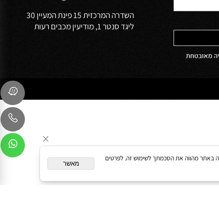
הפרטיות של
שירות לקוחות
054-9041103
sales@oceanbath.co.il
השדרה המרכזית 15 פינת המעיין 30
ליגד סנטר 1, מודיעין מכבים רעות