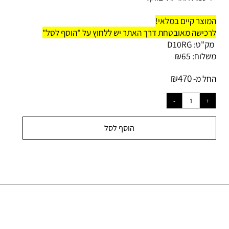
וצר קיים במלאי!
כישה מאובטחת דרך האתר יש ללחוץ על "הוסף לסל"
ק"ט:
D10RG
לוח:
65
₪
₪
470
ל מ-
הוסף לסל