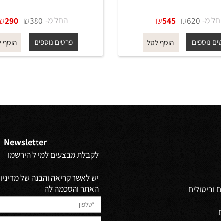
אינטרפוץ 3 דרך 1503 מרובע בגוון
אינטרפוץ 3 דרך 1203 ידית ס
זהב מט
בגוון ניקל מבריק
₪
₪
החל מ-
₪
₪
290
380
545
620
פים
פרטים נוספים
הוסף לסל
הוסף לסל
Newsletter
לקבלת מבצעים למייל הירשמו