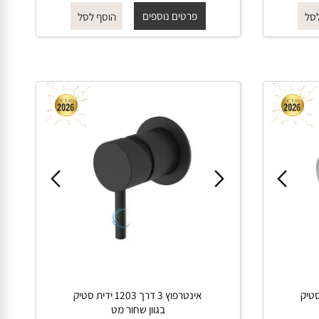
החל מ-
₪
₪
545
620
פרטים נוספים
הוסף לסל