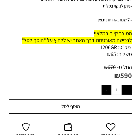
-ניתן לניקוי בקלות
- 7 שנות אחריות יבואן!
המוצר קיים במלאי!
לרכישה מאובטחת דרך האתר יש ללחוץ על "הוסף לסל"
מק"ט:
1206GR
משלוח:
65
₪
החל מ-
670
₪
₪
590
הוסף לסל