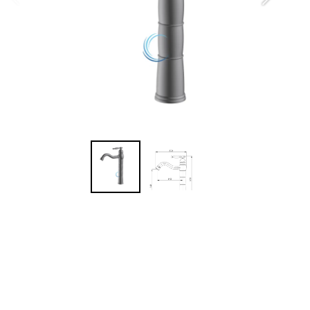
מי
גובה
אור
זמ
ני
זה
ציפוי PVD
נטו
7 שנות אחריות יבואן
המ
לר
מ
מש
הח