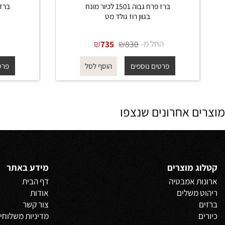
ברז פרח גבוה 1501 לכיור מונח
בגוון רוז גולד מט
ב
החל מ-
₪
₪
החל 
735
830
פרטים נוספים
פרטים נוס
הוסף לסל
 אחרונים שנצפו