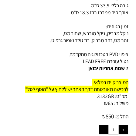
דות:
 כללי 33.9 ס"מ
ך פיה ממרכז ברז 18.3 ס"מ
ין בגוונים:
קל מבריק, ניקל מוברש, שחור מט,
ב מט, זהב מבריק, רוז גולד ואפור גרפיט.
 בטכנולוגיה מתקדמת
ל עופרת LEAD FREE
וצר קיים במלאי!
כישה מאובטחת דרך האתר יש ללחוץ על "הוסף לסל"
ק"ט:
3132GR
לוח:
65
₪
₪
850
ל מ-