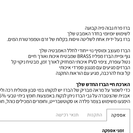
 גבוה פיה קבועה
יומיומי בחדר האמבט שלך
ל ידית אחת לשליטה
וויסות בקלות של זרם וטמפרטורת המים
.
וצב ומוסיף נוי ייחודי לחלל האמבטיה שלך
ית הברז מפליז
BRASS
שמבטיח איכות ואורך חיים
פרת, ציפוי
PVD
איכותי המחזיק לאורך זמן, מבטיח ניקוי קל
מגיעים עם מנגנון ספרדי איכותי
 להרכבה, מגיע עם הוראות התקנה
חיי הברז החדש שלך
ור על מראה מבריק של הברז יש לנקותו במי סבון ומטלית רכה ולשמור
רה על גבי הברז ניתן לנקות באמצעות חומץ ביתי טבעי 5% ולאחר מכן לשטוף היטב במים פושרים.
משימוש בצמר פלדה או סקוטשברייט, וחומרים המכילים כוהל, חומצות, ח
התקנות
תנאי רכישה
קה