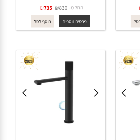
ברז פרח גבוה 1501 לכיור מונח
בגוון אפור גרפיט
החל מ-
₪
₪
735
830
פרטים נוספים
הוסף לסל