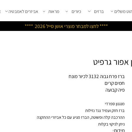
שלים
ברזים
כיורים
מראות
אביזרים לאמבטיה
אבי
****
לחצו למבחר מוצרי אושן ס
ייל 2026 ****
פרח גבוה 3132 לכיור מונח
ים קרים
ה קבועה
גנון ספרדי
ז חזק ועמיד נגד נזילות
רכבה קלה ופשוטה, הברז מגיע עם כל אביזרי ההתקנה
תן לניקוי בקלות