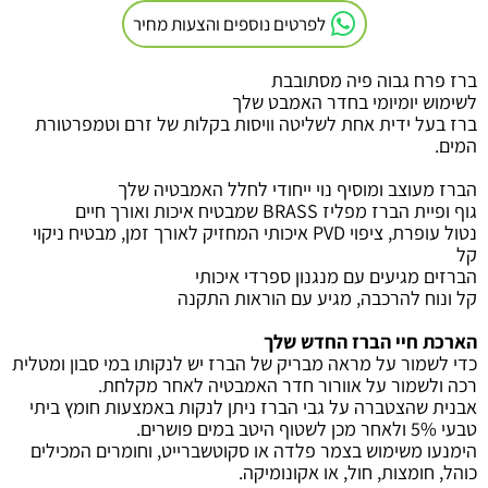
לפרטים נוספים והצעות מחיר
ברז פרח גבוה פיה מסתובבת
לשימוש יומיומי בחדר האמבט שלך
ברז בעל ידית אחת לשליטה
וויסות בקלות של זרם וטמפרטורת
המים
.
הברז מעוצב ומוסיף נוי ייחודי לחלל האמבטיה שלך
גוף ופיית הברז מפליז
BRASS
שמבטיח איכות ואורך חיים
נטול עופרת, ציפוי
PVD
איכותי המחזיק לאורך זמן, מבטיח ניקוי
קל
הברזים מגיעים עם מנגנון ספרדי איכותי
קל ונוח להרכבה, מגיע עם הוראות התקנה
הארכת חיי הברז החדש שלך
כדי לשמור על מראה מבריק של הברז יש לנקותו במי סבון ומטלית
רכה ולשמור על אוורור חדר האמבטיה לאחר מקלחת
.
אבנית שהצטברה על גבי הברז ניתן לנקות באמצעות חומץ ביתי
טבעי 5% ולאחר מכן לשטוף היטב במים פושרים.
הימנעו משימוש בצמר פלדה או סקוטשברייט, וחומרים המכילים
כוהל, חומצות, חול, או אקונומיקה.