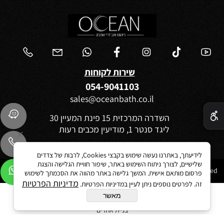
שירות לקוחות
054-9041103
sales@oceanbath.co.il
✕
השדרה המרכזית 15 פינת המעיין 30
ליגד סנטר 1, מודיעין מכבים רעות
לידיעתך, באתרנו נעשה שימוש בקבצי Cookies, לרבות של צדדים
שלישיים, לצורך ניתוח השימוש באתר, שיפור חוויית הגלישה והצגת
Ocean 2021©All Rights reserved
פרסום מותאם אישית. המשך גלישה באתר מהווה את הסכמתך לשימוש
מדיניות הפרטיות
זה. לפרטים נוספים ניתן לעיין במדיניות הפרטיות.
מאשר
בניית אתרים