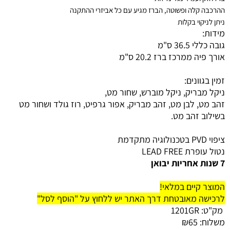
ההרכבה קלה ופשוטה, הברז מגיע עם כל אביזרי ההתקנה
ניתן לניקוי בקלות
מידות:
גובה כללי 36.5 ס"מ
אורך פיה ממרכז ברז 20.2 ס"מ
זמין בגוונים:
ניקל מבריק, ניקל מוברש, שחור מט,
זהב מט, לבן מט, זהב מבריק, אפור גרפיט, רוז גולד ו
שחור מט
בשילוב זהב מט.
ציפוי PVD בטכנולוגיה מתקדמת
נטול עופרת LEAD FREE
7 שנות אחריות יבואן
המוצר קיים במלאי!
לרכישה מאובטחת דרך האתר יש ללחוץ על "הוסף לסל"
מק"ט:
1201GR
משלוח:
65
₪