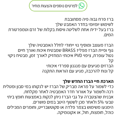
לפרטים נוספים והצעות מחיר
ברז פרח גבוה פיה מסתובבת
לשימוש יומיומי בחדר האמבט שלך
ברז בעל ידית אחת לשליטה
וויסות בקלות של זרם וטמפרטורת
המים
.
הברז מעוצב ומוסיף נוי ייחודי לחלל האמבטיה שלך
גוף ופיית הברז מפליז
BRASS
שמבטיח איכות ואורך חיים
נטול עופרת, ציפוי
PVD
איכותי המחזיק לאורך זמן, מבטיח ניקוי
קל
הברזים מגיעים עם מנגנון ספרדי איכותי
קל ונוח להרכבה, מגיע עם הוראות התקנה
הארכת חיי הברז החדש שלך
כדי לשמור על מראה מבריק של הברז יש לנקותו במי סבון ומטלית
רכה ולשמור על אוורור חדר האמבטיה לאחר מקלחת
.
אבנית שהצטברה על גבי הברז ניתן לנקות באמצעות חומץ ביתי
טבעי 5% ולאחר מכן לשטוף היטב במים פושרים.
הימנעו משימוש בצמר פלדה או סקוטשברייט, וחומרים המכילים
כוהל, חומצות, חול, או אקונומיקה.