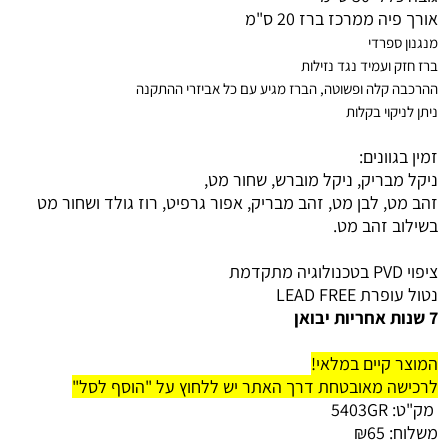
אורך פיה ממרכז ברז 20 ס"מ
מנגנון ספרדי
ברז חזק ועמיד נגד נזילות
ההרכבה קלה ופשוטה, הברז מגיע עם כל אביזרי ההתקנה
ניתן לניקוי בקלות
זמין בגוונים:
ניקל מבריק, ניקל מוברש, שחור מט,
זהב מט, לבן מט, זהב מבריק, אפור גרפיט, רוז גולד ו
שחור מט
בשילוב זהב מט.
ציפוי PVD בטכנולוגיה מתקדמת
נטול עופרת LEAD FREE
7 שנות אחריות יבואן
המוצר קיים במלאי!
לרכישה מאובטחת דרך האתר יש ללחוץ על "הוסף לסל"
מק"ט:
5403GR
משלוח:
65
₪