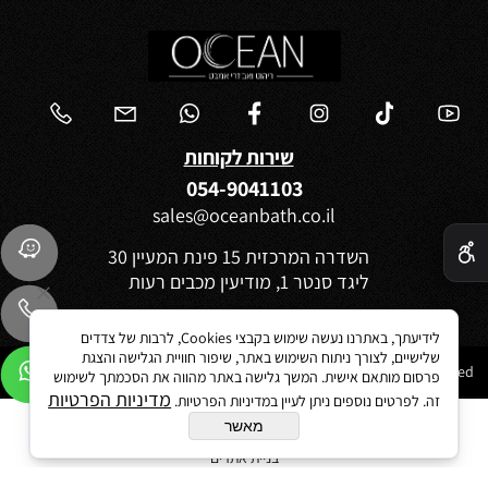
שירות לקוחות
054-9041103
sales@oceanbath.co.il
✕
השדרה המרכזית 15 פינת המעיין 30
ליגד סנטר 1, מודיעין מכבים רעות
לידיעתך, באתרנו נעשה שימוש בקבצי Cookies, לרבות של צדדים
שלישיים, לצורך ניתוח השימוש באתר, שיפור חוויית הגלישה והצגת
Ocean 2021©All Rights reserved
פרסום מותאם אישית. המשך גלישה באתר מהווה את הסכמתך לשימוש
מדיניות הפרטיות
זה. לפרטים נוספים ניתן לעיין במדיניות הפרטיות.
מאשר
בניית אתרים