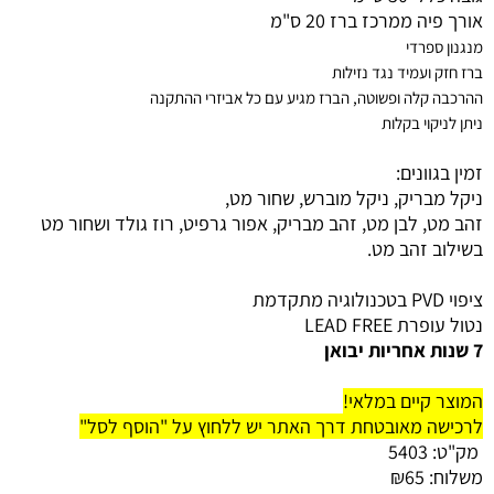
אורך פיה ממרכז ברז 20 ס"מ
מנגנון ספרדי
ברז חזק ועמיד נגד נזילות
ההרכבה קלה ופשוטה, הברז מגיע עם כל אביזרי ההתקנה
ניתן לניקוי בקלות
זמין בגוונים:
ניקל מבריק, ניקל מוברש, שחור מט,
זהב מט, לבן מט, זהב מבריק, אפור גרפיט, רוז גולד ו
שחור מט
בשילוב זהב מט.
ציפוי PVD בטכנולוגיה מתקדמת
נטול עופרת LEAD FREE
7 שנות אחריות יבואן
המוצר קיים במלאי!
לרכישה מאובטחת דרך האתר יש ללחוץ על "הוסף לסל"
מק"ט:
5403
משלוח:
65
₪