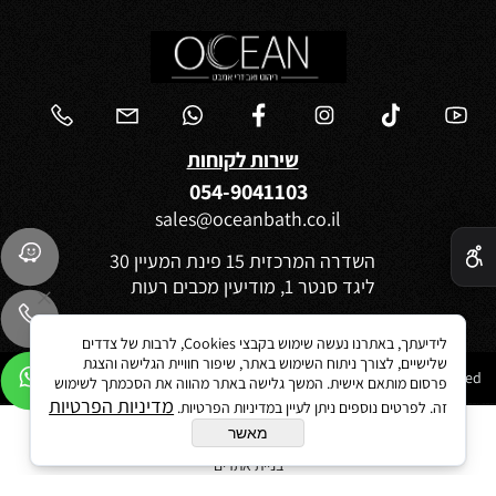
שירות לקוחות
054-9041103
sales@oceanbath.co.il
✕
השדרה המרכזית 15 פינת המעיין 30
ליגד סנטר 1, מודיעין מכבים רעות
לידיעתך, באתרנו נעשה שימוש בקבצי Cookies, לרבות של צדדים
שלישיים, לצורך ניתוח השימוש באתר, שיפור חוויית הגלישה והצגת
Ocean 2021©All Rights reserved
פרסום מותאם אישית. המשך גלישה באתר מהווה את הסכמתך לשימוש
מדיניות הפרטיות
זה. לפרטים נוספים ניתן לעיין במדיניות הפרטיות.
מאשר
בניית אתרים