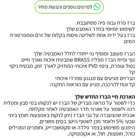
לפרטים נוספים והצעות מחיר
ברז פרח גבוה פיה מסתובבת
לשימוש יומיומי בחדר האמבט שלך
ברז בעל ידית אחת לשליטה
וויסות בקלות של זרם וטמפרטורת
המים
.
הברז מעוצב ומוסיף נוי ייחודי לחלל האמבטיה שלך
גוף ופיית הברז מפליז
BRASS
שמבטיח איכות ואורך חיים
נטול עופרת, ציפוי
PVD
איכותי המחזיק לאורך זמן, מבטיח ניקוי
קל
הברזים מגיעים עם מנגנון ספרדי איכותי
קל ונוח להרכבה, מגיע עם הוראות התקנה
הארכת חיי הברז החדש שלך
כדי לשמור על מראה מבריק של הברז יש לנקותו במי סבון ומטלית
רכה ולשמור על אוורור חדר האמבטיה לאחר מקלחת
.
אבנית שהצטברה על גבי הברז ניתן לנקות באמצעות חומץ ביתי
טבעי 5% ולאחר מכן לשטוף היטב במים פושרים.
הימנעו משימוש בצמר פלדה או סקוטשברייט, וחומרים המכילים
כוהל, חומצות, חול, או אקונומיקה.