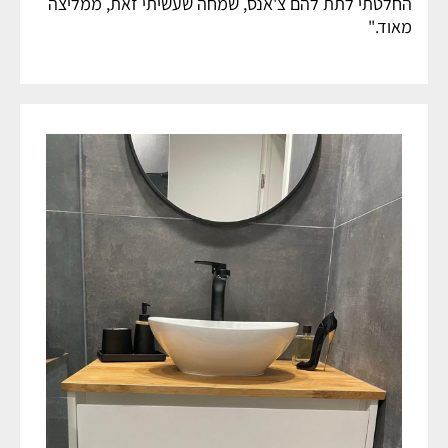
החלטתי לתת להם צ'אנס, שמחה שעשיתי זאת, ממליצה
מאוד."