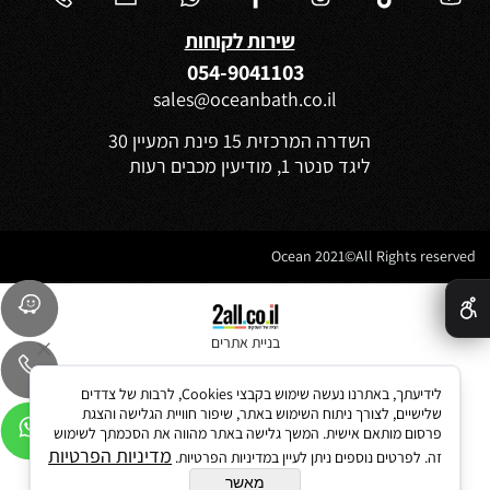
שירות לקוחות
054-9041103
sales@oceanbath.co.il
השדרה המרכזית 15 פינת המעיין 30
ליגד סנטר 1, מודיעין מכבים רעות
Ocean 2021©All Rights reserved
✕
בניית אתרים
לידיעתך, באתרנו נעשה שימוש בקבצי Cookies, לרבות של צדדים
שלישיים, לצורך ניתוח השימוש באתר, שיפור חוויית הגלישה והצגת
פרסום מותאם אישית. המשך גלישה באתר מהווה את הסכמתך לשימוש
מדיניות הפרטיות
זה. לפרטים נוספים ניתן לעיין במדיניות הפרטיות.
מאשר