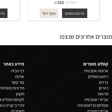
רשת פינתית גבוהה מעוגלת 702
גוון ניקל מבריק - BRASS
336 גוון ניקל מבריק - BRASS
החל מ-
₪
החל 
315
פרטים נוספים
פרטים נוס
הוסף לסל
 אחרונים שנצפו
 מוצרים
מידע באתר
 אמבטיה
דף הבית
משלים
אודות
צור קשר