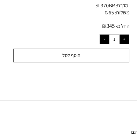
ק"ט:
SL370BR
לוח:
65
₪
₪
345
ל מ-
הוסף לסל