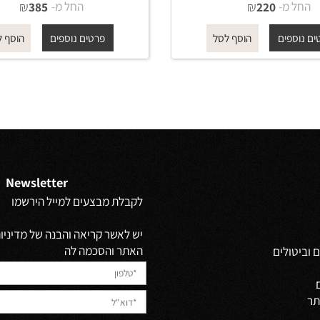
רשת מלבנית 36 ס"מ עם ליפה
רשת פינתית דו קומתית מעוגלת
610 גוון ניקל מבריק - BRASS
מ-
₪
החל מ-
₪
385
220
פים
פרטים נוספים
הוסף לסל
הוסף לסל
Newsletter
לקבלת מבצעים למייל הירשמו
יש לאשר קריאה והבנה של מדיניות 