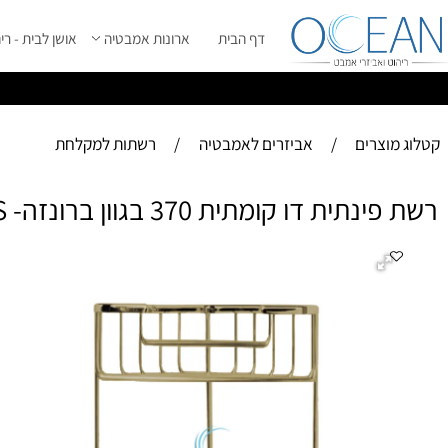
דף הבית
ארונות אמבטיה
אושן לבית - ריהוט מ
ס
ייל 2026 ****
וצרים
/
אביזרים לאמבטיה
/
רשתות למקלחת
ית דו קומתית 370 בגוון ברונזה- BRASS
רשת 
אחר
מו
תמ
במ