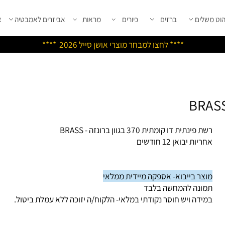
שלים
ברזים
כיורים
מראות
אביזרים לאמבטיה
אבי
****
לחצו למבחר מוצרי אושן ס
ייל 2026 ****
פינתית דו קומתית 370 בגוון ברונזה - BRASS
יות יבואן 12 חודשים
צר בייבוא- אספקה מיידית ממלאי
ונה להמחשה בלבד
ידה ויש חוסר נקודתי במלאי- הלקוח/ה יזוכה ללא עמלת ביטול.