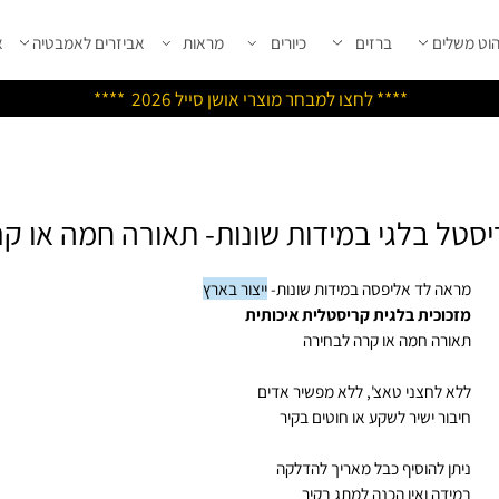
שלים
ברזים
כיורים
מראות
אביזרים לאמבטיה
אבי
****
לחצו למבחר מוצרי אושן ס
ייל 2026 ****
ל בלגי במידות שונות- תאורה חמה או קר
אה לד אליפסה במידות שונות-
ייצור בארץ
כוכית בלגית קריסטלית איכותית
ורה חמה או קרה לבחירה
א לחצני טאצ', ללא מפשיר אדים
בור ישיר לשקע או חוטים בקיר
תן להוסיף כבל מאריך להדלקה