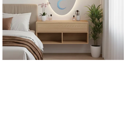
במ
מרא
מר
בג
מת
נית