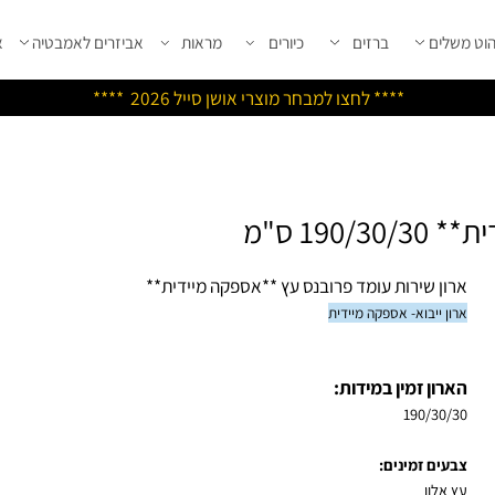
שלים
ברזים
כיורים
מראות
אביזרים לאמבטיה
אבי
****
לחצו למבחר מוצרי אושן ס
ייל 2026 ****
"מ
ון שירות עומד פרובנס עץ **אספקה מיידית**
ן ייבוא- אספקה מיידית
רון זמין במידות:
190/30/
עים זמינים: