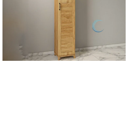
עץ
מו
במ
לצ
מ
הע
הח
0