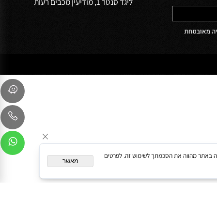
שירות לקוחות
054-9041103
sales@oceanbath.co.il
השדרה המרכזית 15 פינת המעיין 30
ליגד סנטר 1, מודיעין מכבים רעות