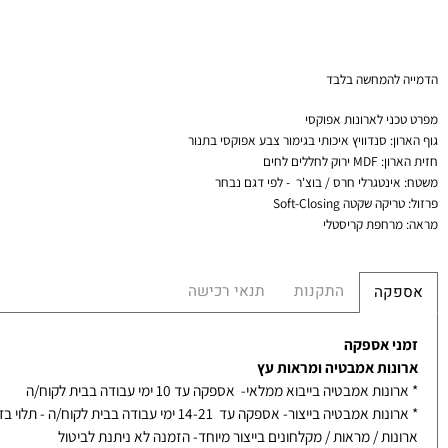
המחשה בלבד
י לארונות
אפוקסי
:
סנדוויץ איכותי בגימור צבע אפוקסי בתנור
ן
: MDF ירוק לחללים לחים
נטגרלי חרס / בוצ'ר - לפי דגם נבחר
יקה שקטה
Soft-Closing
חפת קריסטלי
התקנות
תנאי רכישה
קה
 אספקה
ות אמבטיה ומראות עץ
ת אמבטיה בייבוא ממלאי- אספקה עד 10 ימי עבודה בבית לקוח/ה