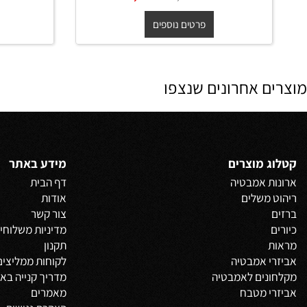
ארון שירות תלוי ברונקס **אספקה
ארון שיר
מיידית** 120/30/30 ס"מ
החל מ-
₪
₪
החל מ-
0
1,400
1,550
פרטים נוספים
פרט
 אחרונים שנצפו
 מוצרים
מידע באתר
 אמבטיה
דף הבית
משלים
אודות
צור קשר