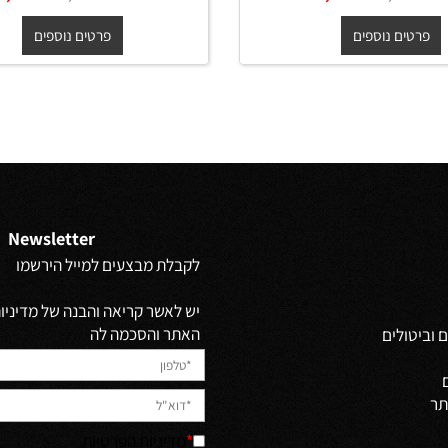
ות תלוי ברונקס עץ
ארון שירות תלוי פרובנס עץ
**אספקה מיידית** 120/30/30
**אספקה מיידית** 20/30/30
ס"מ
ס"מ
₪
₪
החל מ-
₪
₪
1,690
1,890
1,890
2,10
ים נוספים
פרטים נוספים
Newsletter
לקבלת מבצעים למייל הירשמו
יש לאשר קריאה והבנה של מדיניות 