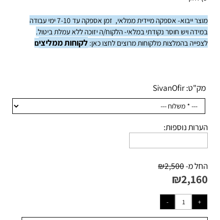
 אלון
צר ייבוא- אספקה מיידית ממלאי,
זמן אספקה עד 7-10 ימי עבודה
ידה ויש חוסר נקודתי במלאי-
הלקוח/ה יזוכה ללא עמלת ביטול.
לקוחות ממליצ
י
פייה בהמלצות מלקוחות מרוצים לחצו כאן:
ם
ק"ט:
SivanOfir
רות נוספות:
ל מ-
2,500
₪
₪
2,16