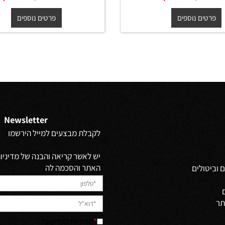
ות תלוי ברונקס עץ
ארון שירות תלוי פרובנס עץ
**אספקה מיידית** 120/30/30
**אספקה מיידית** 20/30/30
ס"מ
ס"מ
₪
₪
החל מ-
₪
₪
1,690
1,890
1,890
2,10
ים נוספים
פרטים נוספים
Newsletter
לקבלת מבצעים למייל הירשמו
יש לאשר קריאה והבנה של מדיניות 