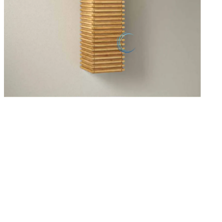
עץ
מו
במ
לצ
מ
הע
הח
0