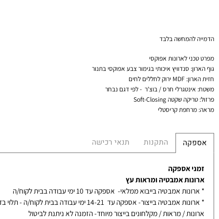
המחשה בלבד
י לארונות
אפוקסי
:
סנדוויץ איכותי בגימור צבע אפוקסי בתנור
ן
: MDF ירוק לחללים לחים
נטגרלי חרס / בוצ'ר - לפי דגם נבחר
יקה שקטה
Soft-Closing
חפת קריסטלי
התקנות
תנאי רכישה
קה
 אספקה
ות אמבטיה ומראות עץ
ת אמבטיה בייבוא ממלאי- אספקה עד 10 ימי עבודה בבית לקוח/ה