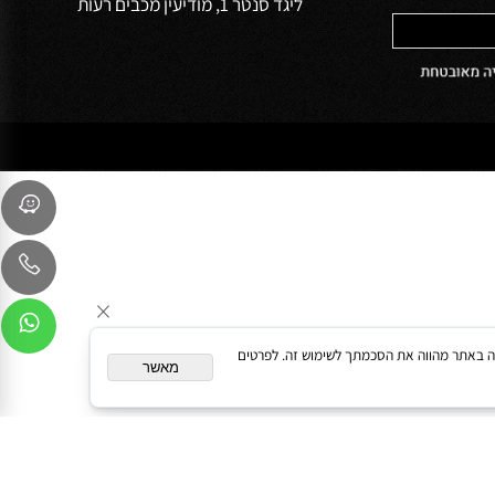
שירות לקוחות
054-9041103
sales@oceanbath.co.il
השדרה המרכזית 15 פינת המעיין 30
ליגד סנטר 1, מודיעין מכבים רעות