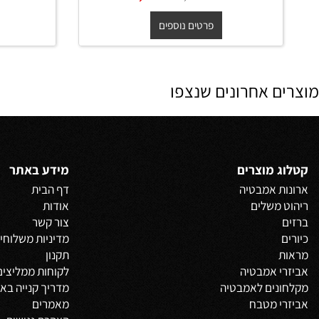
ארון שירות תלוי ברונקס **אספקה
ארון שיר
מיידית** 120/30/30 ס"מ
החל מ-
₪
₪
החל מ-
0
1,400
1,550
פרטים נוספים
פרט
 אחרונים שנצפו
 מוצרים
מידע באתר
 אמבטיה
דף הבית
משלים
אודות
צור קשר