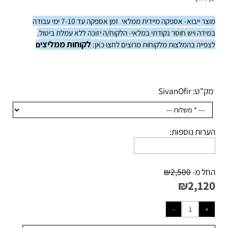
 אלון
צר ייבוא- אספקה מיידית ממלאי
זמן אספקה עד 7-10 ימי עבודה
ידה ויש חוסר נקודתי במלאי-
הלקוח/ה יזוכה ללא עמלת ביטול.
לקוחות ממליצ
י
פייה בהמלצות מלקוחות מרוצים לחצו כאן:
ם
ק"ט:
SivanOfir
רות נוספות:
ל מ-
2,500
₪
₪
2,12