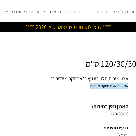
שלים
ברזים
כיורים
מראות
אביזרים לאמבטיה
אבי
****
לחצו למבחר מוצרי אושן ס
ייל 2026 ****
ון שירות תלוי ריו עץ **אספקה מיידית**
ן ייבוא- אספקה מיידית
רון זמין במידות:
120/30/
עים זמינים: