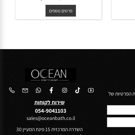
ארון שירות עומד פרובנס **אספקה
1
מיידית** 190/30/30 ס"מ
החל מ-
₪
₪
1,880
2,090
פרטים נוספים
הפרטיות של