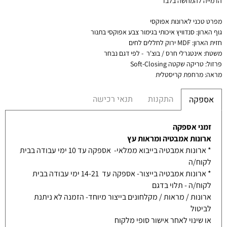
הדמייה להמחשה בלבד
מפרט טכני לארונות
אפוקסי
גוף הארון
:
סנדוויץ איכותי בגימור צבע אפוקסי בתנור
חזית הארון
: MDF ירוק לחללים לחים
משטח
:
אינטגרלי חרס / בוצ'ר - לפי דגם נבחר
פרזול
:
טריקה שקטה
Soft-Closing
מראה
:
מרחפת קריסטלית
התקנות
תנאי רכישה
אספקה
זמני אספקה
ארונות אמבטיה ומראות עץ
* ארונות אמבטיה בייבוא ממלאי- אספקה עד 10 ימי עבודה בבית
לקוח/ה
* ארונות אמבטיה בייצור- אספקה עד 14-21 ימי עבודה בבית
לקוח/ה - תלוי בדגם
ארונות / מראות / מקלחונים בייצור מיוחד- הזמנה לא ניתנת
לביטול
או שינוי לאחר אישור סופי מלקוח