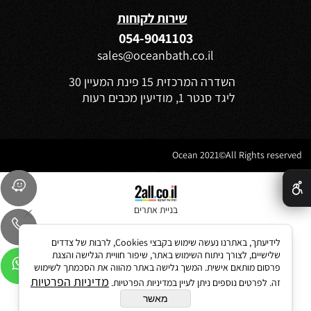
שירות לקוחות
054-9041103
sales@oceanbath.co.il
השדרה המרכזית 15 פינת המעיין 30
ליגד סנטר 1, מודיעין מכבים רעות
Ocean 2021©All Rights reserved
✕
בניית אתרים
לידיעתך, באתרנו נעשה שימוש בקבצי Cookies, לרבות של צדדים
שלישיים, לצורך ניתוח השימוש באתר, שיפור חוויית הגלישה והצגת
פרסום מותאם אישית. המשך גלישה באתר מהווה את הסכמתך לשימוש
מדיניות הפרטיות
זה. לפרטים נוספים ניתן לעיין במדיניות הפרטיות.
מאשר