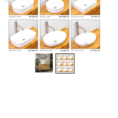
+מ
הא
ארון ב
ארון ב
ארון ב
מו
במ
שנ
לצ
מ