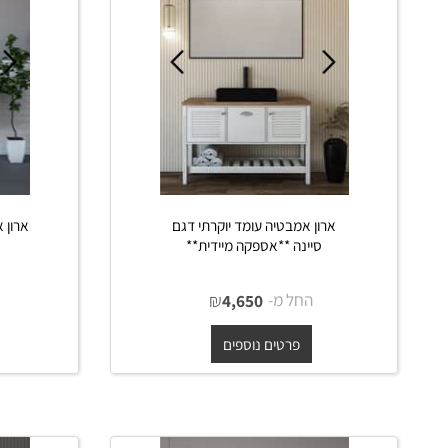
ארון אמבטיה עומד יוקרתי דגם
ארון אמבטיה 
סיינה **אספקה מיידית**
**אס
החל מ-
₪
החל מ
4,650