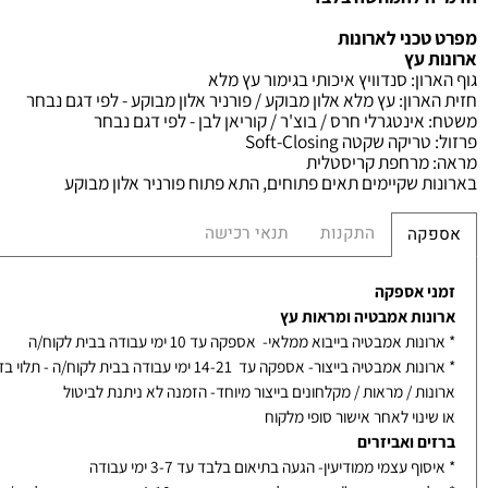
 להמחשה בלבד
כני לארונות
 עץ
ון
:
סנדוויץ איכותי בגימור עץ מלא
רון
: עץ מלא אלון מבוקע / פורניר אלון מבוקע - לפי דגם נבחר
אינטגרלי חרס / בוצ'ר / קוריאן לבן - לפי דגם נבחר
ריקה שקטה
Soft-Closing
רחפת קריסטלית
 שקיימים תאים פתוחים, התא פתוח פורניר אלון מבוקע
התקנות
תנאי רכישה
קה
 אספקה
ות אמבטיה ומראות עץ
ת אמבטיה בייבוא ממלאי- אספקה עד 10 ימי עבודה בבית לקוח/ה
אמבטיה בייצור- אספקה עד 14-21 ימי עבודה בבית לקוח/ה - תלוי בדגם
ת / מראות / מקלחונים בייצור מיוחד- הזמנה לא ניתנת לביטול