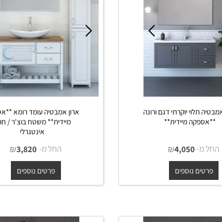
תלוי יוקרתי דגם ורונה
ארון אמבטיה עומד רומא **אספק
פקה מיידית**
מיידית** משטח בוצ'ר / חרס
אינטגרלי
-
₪
החל מ-
₪
3,820
4,050