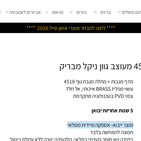
שלים
ברזים
כיורים
מראות
אביזרים לאמבטיה
אבי
****
לחצו למבחר מוצרי אושן ס
ייל 2026 ****
ף מגבות + מתלה מגבת גוף 4518
מפליז BRASS איכותי, אל חלד
טכנולוגיה מתקדמת
צר ייבוא- אספקה מיידית ממלאי
ונה להמחשה בלבד