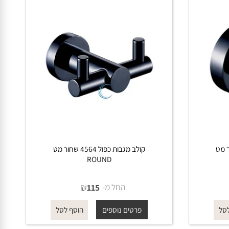
ר מט
קולב מגבות כפול 4564 שחור מט
ROUND
החל מ-
₪
115