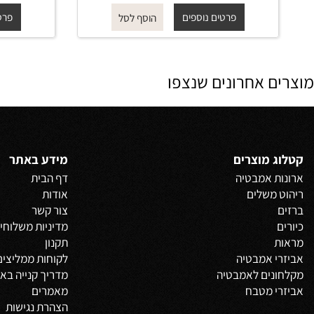
מט ROUND
החל מ-
₪
החל
200
פרטים נוספים
פרטים נוס
הוסף לסל
 אחרונים שנצפו
 מוצרים
מידע באתר
 אמבטיה
דף הבית
משלים
אודות
צור קשר
מדיניות משלוחים
וביט