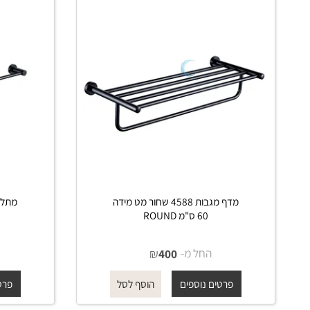
 דומים
מדף מגבות 4588 שחור מט מידה
60 ס"מ ROUND
שחור מ
החל מ-
₪
החל 
400