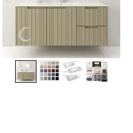
ארו
שנ
לצ
*
ג