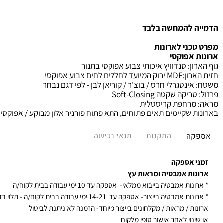
 להמחשה בלבד
כני לארונות
 אפוקסי
ון
:
סנדוויץ איכותי צבוע אפוקסי בתנור
רון
:MDF
ירוק המיועד לחללים לחים צבוע אפוקסי
אינטגרלי חרס / בוצ'ר / קוריאן לבן - לפי דגם נבחר
ריקה שקטה
Soft-Closing
רחפת קריסטלית
 שקיימים תאים פתוחים, התא פתוח פורניר אלון מבוקע / אפוקסי
התקנות
תנאי רכישה
קה
 אספקה
ות אמבטיה ומראות עץ
ת אמבטיה בייבוא ממלאי- אספקה עד 10 ימי עבודה בבית לקוח/ה