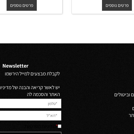
תלוי יוקרתי סטפן בגוון
ארון אמבטיה תלוי יוקרתי רוברטו
ח בוצ'ר וכיור מונח
משטח בגוון אפוקסי משטח חרס
חרס
אינטגרלי
₪
₪
החל מ-
₪
2,050
2,590
2,75
ים נוספים
פרטים נוספים
Newsletter
לקבלת מבצעים למייל הירשמו
יש לאשר קריאה והבנה של מדיניות 