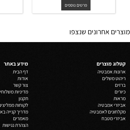
ארון אמבטיה תלוי יוקרתי סטפן בגוון
ארון אמבטיה 
אפוקסי משטח חרס אינטגרלי
אפוקסי משט
החל מ-
₪
₪
החל מ-
0
1,790
2,000
פרטים נוספים
פרט
 אחרונים שנצפו
 מוצרים
מידע באתר
 אמבטיה
דף הבית
משלים
אודות
צור קשר