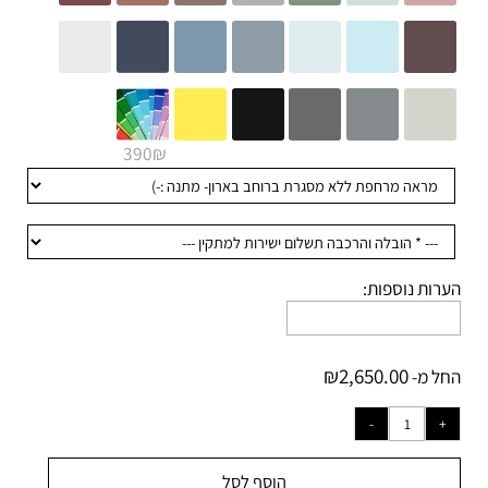
390₪
+
רות נוספות:
₪
2,650.00
ל מ-