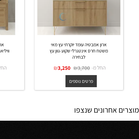
ארון אמבטיה עומד יוקרתי עץ מאי
ארון אמבט
משטח חרס אינטגרלי שקוע-גוון עץ
וויליאם משט
לבחירה
החל מ-
₪
₪
החל מ-
0
3,250
3,700
פרטים נוספים
פרט