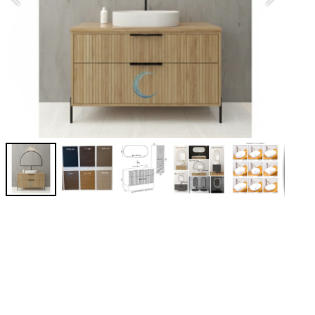
מי
סט
-
א
-
מש
-
כ
-
מר
*נ
*נ
לצ
במידות -150
זמן
לר