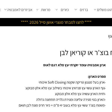
שלים
ברזים
כיורים
מראות
אביזרים לאמבטיה
אבי
****
לחצו למבחר מוצרי אושן ס
ייל 2026 ****
ר או קוריאן לבן
ון אמבטיה עומד יוקרתי עץ מלא דגם לאוס
רט הארון:
ן בעל מנגנון טריקה שקטה Soft Closing איכותי
וף הארון עשוי עץ סנדוויץ איכותי בשילוב עץ מלא אלון מבוקע
זית הארון עשויה עץ מלא אלון מבוקע
רון בנוי מגירה עליונה ומגירת גלריה תחתונה
גדולה
ח בוצ'ר עשוי עץ מלא בעובי 4 ס"מ + כיור חרס מונח לבן תואם