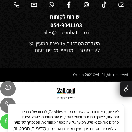
שירות לקוחות
054-9041103
sales@oceanbath.co.il
השדרה המרכזית 15 פינת המעיין 30
ליגד סנטר 1, מודיעין מכבים רעות
Ocean 2021©All Rights reserved
✕
בניית אתרים
לידיעתך, באתרנו נעשה שימוש בקבצי Cookies, לרבות של צדדים
שלישיים, לצורך ניתוח השימוש באתר, שיפור חוויית הגלישה והצגת
פרסום מותאם אישית. המשך גלישה באתר מהווה את הסכמתך לשימוש
מדיניות הפרטיות
זה. לפרטים נוספים ניתן לעיין במדיניות הפרטיות.