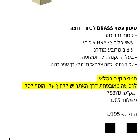
סיפון עשוי BRASS לכיור רחצה
-
גימור זהב מט
- עשוי פליז BRASS איכותי
- עיצוב מרובע מודרני
- בעל התקנה קלה ופשוטה
-
עמיד בתנאי לחות של האמבטיה לאורך שנים רבות
המוצר קיים במלאי!
לרכישה מאובטחת דרך האתר יש ללחוץ על "הוסף לסל"
מק"ט:
758YB
משלוח:
65
₪
₪
195
החל מ-