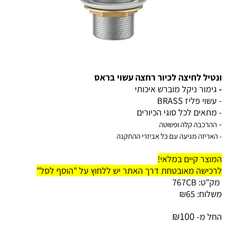
ונטיל לחיצה לכיור רחצה עשוי בראס
-
גימור ניקל מוברש איכותי
- עשוי פליז BRASS
- מתאים לכל סוגי הכיורים
-
ההרכבה קלה ופשוטה
- האריזה מגיעה עם כל אביזרי ההתקנה
המוצר קיים במלאי!
לרכישה מאובטחת דרך האתר יש ללחוץ על "הוסף לסל"
מק"ט:
767CB
משלוח:
65
₪
₪
100
החל מ-