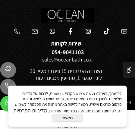
שירות לקוחות
054-9041103
sales@oceanbath.co.il
✕
השדרה המרכזית 15 פינת המעיין 30
ליגד סנטר 1, מודיעין מכבים רעות
לידיעתך, באתרנו נעשה שימוש בקבצי Cookies, לרבות של צדדים
שלישיים, לצורך ניתוח השימוש באתר, שיפור חוויית הגלישה והצגת
Ocean 2021©All Rights reserved
פרסום מותאם אישית. המשך גלישה באתר מהווה את הסכמתך לשימוש
מדיניות הפרטיות
זה. לפרטים נוספים ניתן לעיין במדיניות הפרטיות.
מאשר
בניית אתרים