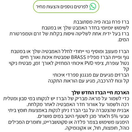
לפרטים נוספים והצעות מחיר
ברז פרח גבוה פיה מסתובבת
לשימוש יומיומי בחדר האמבט שלך או במטבח
ברז בעל ידית אחת לשליטה
וויסות בקלות של זרם וטמפרטורת
המים
.
הברז מעוצב ומוסיף נוי ייחודי לחלל האמבטיה שלך או במטבח
גוף ופיית הברז מפליז
BRASS
שמבטיח איכות ואורך חיים
נטול עופרת, ציפוי
PVD
איכותי המחזיק לאורך זמן, מבטיח ניקוי
קל
הברזים מגיעים עם מנגנון ספרדי איכותי
קל ונוח להרכבה, מגיע עם הוראות התקנה
הארכת חיי הברז החדש שלך
כדי לשמור על מראה מבריק של הברז יש לנקותו במי סבון ומטלית
רכה ולשמור על אוורור חדר האמבטיה לאחר מקלחת
.
אבנית שהצטברה על גבי הברז ניתן לנקות באמצעות חומץ ביתי
טבעי 5% ולאחר מכן לשטוף היטב במים פושרים.
הימנעו משימוש בצמר פלדה או סקוטשברייט, וחומרים המכילים
כוהל, חומצות, חול, או אקונומיקה.