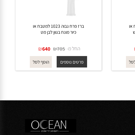
ו
ברז פרח גבוה 1023 למטבח או
כיור מונח בגוון לבן מט
החל מ-
₪
₪
640
705
פרטים נוספים
הוסף לסל