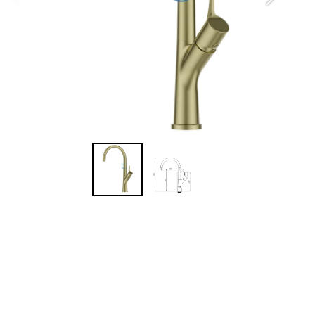
מנ
עמ
הה
הא
ני
זמ
ני
זה
ציפוי PVD
נטו
7 שנות אחריות יבואן
המ
מ
מש