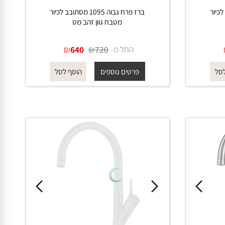
כיור
ברז פרח גבוה 1095 מסתובב לכיור
מטבח גוון זהב מט
החל מ-
₪
₪
640
720
פרטים נוספים
הוסף לסל