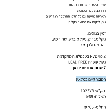
גנון ספרדי איכותי וחזק
יד היטב במים ונגד נזילות
רכבה קלה ופשוטה
ריזה מגיעה עם כל חלקי ההרכבה הנדרשים
תן לנקות את המוצר בקלות
ין בגוונים:
קל מבריק, ניקל מוברש, שחור מט,
ב מט ולבן מט
.
 בטכנולוגיה מתקדמת
ל עופרת LEAD FREE
וצר קיים במלאי!
ק"ט:
1023YB
לוח:
65
₪