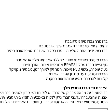
הח
0
 גבוה פיה מסתובבת
 יומיומי בחדר האמבט שלך או במטבח
ל ידית אחת לשליטה
וויסות בקלות של זרם וטמפרטורת המים
.
וצב ומוסיף נוי ייחודי לחלל האמבטיה שלך או המטבח
ית הברז מפליז
BRASS
שמבטיח איכות ואורך חיים
פרת, ציפוי
PVD
איכותי המחזיק לאורך זמן, מבטיח ניקוי קל
מגיעים עם מנגנון ספרדי איכותי
 להרכבה, מגיע עם הוראות התקנה
חיי הברז החדש שלך
ור על מראה מבריק של הברז יש לנקותו במי סבון ומטלית רכה ולשמור