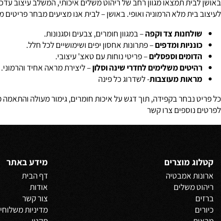
ית תמצאו מגוון רחב של ריהוט משלים איכותי, המשלב עיצוב עדכני עם פ
ית מלא הרמוניה ואופי. באושן – לבית אנו מציעים מבחר פריטים מעוצבי
לחנות צד וקפה
– במגוון חומרים, צבעים וסגנונות.
ניות ומדפים
– פתרונות אחסון יפים ושימושיים לכל חלל.
ומים וספסלים
– פריטי נוחות עם טאצ' עיצובי.
טים משלימים לחדרי שינה וסלון
– ליצירת מראה אחיד והרמוני.
אות מעוצבות
- לשדרוג כל פינה
נבחר בקפידה, תוך דגש על איכות חומרים, גימור מעולה והתאמה מושלמת
וספים צרו קשר
 מוצרים
מידע באתר
 אמבטיה
דף הבית
משלים
אודות