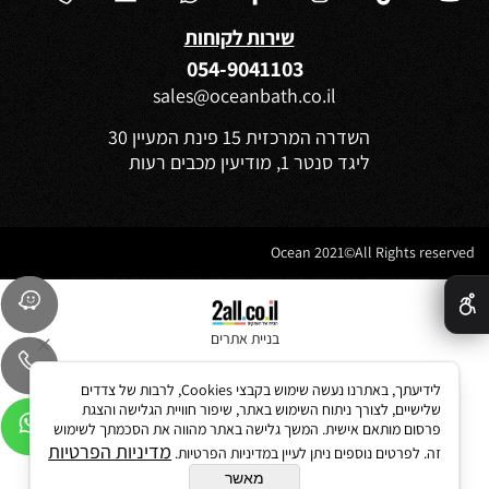
שירות לקוחות
054-9041103
sales@oceanbath.co.il
השדרה המרכזית 15 פינת המעיין 30
ליגד סנטר 1, מודיעין מכבים רעות
Ocean 2021©All Rights reserved
✕
בניית אתרים
לידיעתך, באתרנו נעשה שימוש בקבצי Cookies, לרבות של צדדים
שלישיים, לצורך ניתוח השימוש באתר, שיפור חוויית הגלישה והצגת
פרסום מותאם אישית. המשך גלישה באתר מהווה את הסכמתך לשימוש
מדיניות הפרטיות
זה. לפרטים נוספים ניתן לעיין במדיניות הפרטיות.
מאשר