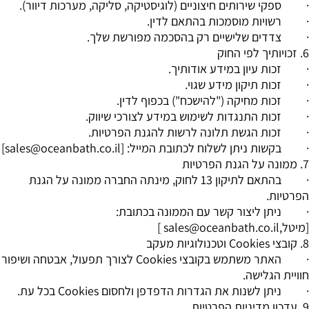
· ספקי שירותים חיצוניים (לוגיסטיקה, סליקה, מערכות דיוור).
· רשויות מוסמכות בהתאם לדין.
· צדדים שלישיים רק בהסכמה מפורשת שלך.
6. זכויותיך לפי החוק
· זכות עיון במידע אודותיך.
· זכות תיקון מידע שגוי.
· זכות מחיקה ("להישכח") בכפוף לדין.
· זכות התנגדות לשימוש במידע לצורכי שיווק.
· זכות הגשת תלונה לרשות להגנת הפרטיות.
· בקשות ניתן לשלוח לכתובת המייל: [sales@oceanbath.co.il]
7. ממונה על הגנת הפרטיות
· בהתאם לתיקון 13 לחוק, מינתה החברה ממונה על הגנת
הפרטיות.
· ניתן ליצור קשר עם הממונה בכתובת:
[מיטל,sales@oceanbath.co.il ]
8. קובצי Cookies וטכנולוגיות מעקב
· האתר משתמש בקובצי Cookies לצורך תפעול, אבטחה ושיפור
חוויית הגלישה.
· ניתן לשנות את הגדרות הדפדפן ולחסום Cookies בכל עת.
9. עדכון מדיניות הפרטיות