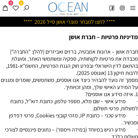
0
0
****
לחצו למבחר מוצרי אושן ס
ייל 2026 ****
מדיניות פרטיות – חברת אושן
חברת אושן – ארונות אמבטיה, ברזים ואביזרים (להלן: "החברה")
מכבדת את פרטיות לקוחותיה, ספקיה ומשתמשי האתר, ופועלת
בהתאם לדין הישראלי ובפרט חוק הגנת הפרטיות, התשמ"א-1981,
לרבות תיקון 13 (אוגוסט 2025).
מסמך זה נועד להבהיר כיצד אנו אוספים, משתמשים, שומרים ומגנים
על המידע האישי שלך, ומהן זכויותיך.
1. איזה מידע אנו אוספים?
· מידע אישי – שם מלא, מספר טלפון, כתובת דוא"ל, כתובת
למשלוח, פרטי תשלום.
· מידע טכני – כתובת IP, מזהי קובצי Cookies, פרטי דפדפן
ומכשיר.
· מידע רגיש במיוחד (במידה ויימסר) – נתונים פיננסיים לצורכי
תשלום בלבד.