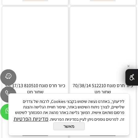
✕
כיור חרס מונח 512210 70/38/14
כיור חרס מונח 810510 59/37/13
שחור מט
שחור מט
לידיעתך, באתרנו נעשה שימוש בקבצי Cookies, לרבות של צדדים
שלישיים, לצורך ניתוח השימוש באתר, שיפור חוויית הגלישה והצגת
פרסום מותאם אישית. המשך גלישה באתר מהווה את הסכמתך לשימוש
החל מ-
₪
₪
החל מ-
₪
₪
290
350
290
350
מדיניות הפרטיות
זה. לפרטים נוספים ניתן לעיין במדיניות הפרטיות.
מאשר
פרטים נוספים
פרטים נוספים