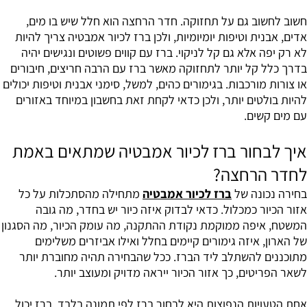
חשוב לחשוב גם על תחזוקה. חדר הרחצה הוא חלל שיש בו מים,
אדים, אבנית וטיפות יומיומיות, ולכן ברז לכיור אמבטיה צריך להיות
לא רק יפה אלא גם קל לניקוי. ברז עם קווים פשוטים ונגישים יהיה
בדרך כלל קל יותר לתחזוקה מאשר ברז עם הרבה חריצים, חיבורים
או צורות מורכבות. בגימורים כהים, למשל, סימני אבנית וטיפות יכולים
להיות בולטים יותר, ולכן כדאי לקחת זאת בחשבון במיוחד באזורים
עם מים קשים.
איך לבחור ברז לכיור אמבטיה שמתאים באמת
לחדר הרחצה?
בחירה נכונה של
ברז לכיור אמבטיה
מתחילה מהסתכלות על כל
אזור הכיור כמכלול. כדאי לבדוק איזה כיור יש בחדר, מה גובה
המשטח, איפה ממוקמת נקודת ההתקנה, מה עומק הכיור, מה הסגנון
של הארון, איזה גימורים קיימים בחלל ואילו אביזרים משלימים
מתוכננים להשתלב ליד הברז. ככל שהבחירה תהיה מחוברת יותר
לשאר הפריטים, כך אזור הכיור ייראה מדויק ומעוצב יותר.
אחת הטעויות הנפוצות היא לבחור ברז לפי תמונה בלבד. ברז יכול