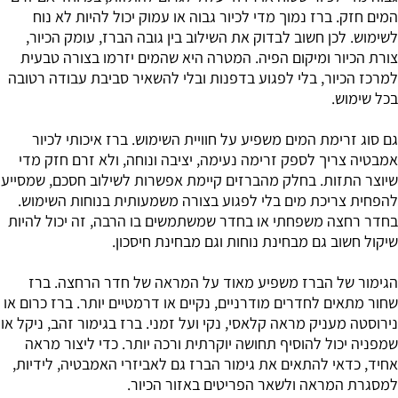
המים חזק. ברז נמוך מדי לכיור גבוה או עמוק יכול להיות לא נוח
לשימוש. לכן חשוב לבדוק את השילוב בין גובה הברז, עומק הכיור,
צורת הכיור ומיקום הפיה. המטרה היא שהמים יזרמו בצורה טבעית
למרכז הכיור, בלי לפגוע בדפנות ובלי להשאיר סביבת עבודה רטובה
בכל שימוש.
גם סוג זרימת המים משפיע על חוויית השימוש. ברז איכותי לכיור
אמבטיה צריך לספק זרימה נעימה, יציבה ונוחה, ולא זרם חזק מדי
שיוצר התזות. בחלק מהברזים קיימת אפשרות לשילוב חסכם, שמסייע
להפחית צריכת מים בלי לפגוע בצורה משמעותית בנוחות השימוש.
בחדר רחצה משפחתי או בחדר שמשתמשים בו הרבה, זה יכול להיות
שיקול חשוב גם מבחינת נוחות וגם מבחינת חיסכון.
הגימור של הברז משפיע מאוד על המראה של חדר הרחצה. ברז
שחור מתאים לחדרים מודרניים, נקיים או דרמטיים יותר. ברז כרום או
נירוסטה מעניק מראה קלאסי, נקי ועל זמני. ברז בגימור זהב, ניקל או
שמפניה יכול להוסיף תחושה יוקרתית ורכה יותר. כדי ליצור מראה
אחיד, כדאי להתאים את גימור הברז גם לאביזרי האמבטיה, לידיות,
למסגרת המראה ולשאר הפריטים באזור הכיור.