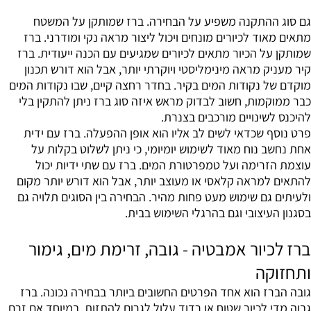
גם סוג ההתקנה משפיע על הבחירה. ברז שמותקן על המשטח
מתאים מאוד לכיורים מונחים ויכול ליצור מראה נקי ומודרני. ברז
שמותקן על הכיור מתאים לכיורים שמגיעים עם הכנה ייעודית. ברז
קיר מעניק מראה מינימליסטי ויוקרתי יותר, אבל הוא דורש תכנון
מוקדם של נקודות המים בקיר. בחדר רחצה קיים, שבו נקודות המים
כבר ממוקמות, חשוב לבדוק מראש איזה סוג ברז ניתן להתקין בלי
להיכנס לשינויים מורכבים בצנרת.
פרט נוסף שכדאי לשים לב אליו הוא אופן ההפעלה. ברז עם ידית
אחת נחשב נוח מאוד לשימוש יומיומי, כי ניתן לשלוט בקלות על
עוצמת הזרימה ועל טמפרטורת המים. ברז עם שתי ידיות יכול
להתאים למראה קלאסי או מעוצב יותר, אבל הוא דורש יותר מקום
ולעיתים גם שימוש מעט פחות מהיר. הבחירה בין הסוגים תלויה גם
בסגנון העיצובי וגם בהרגלי השימוש בבית.
ברז לכיור אמבטיה - גובה, זרימת מים, גימור
ותחזוקה
גובה הברז הוא אחד הפרטים החשובים ביותר בבחירה נכונה. ברז
גבוה מדי לכיור שטוח או רדוד עלול לגרום להתזות, במיוחד אם זרם