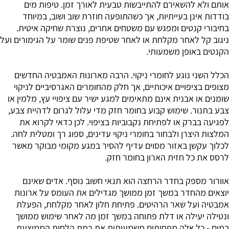
אותם ולא להשאירם להתייבשות טבעית לאורך זמן. טיפות מים
בודדות אינן בעייתיות, אך כשהתופעה חוזרת שוב ושוב, במיוחד
בחיבורי קנטים ומפגש עם משטחים אחרים, נוצרת שחיקה איטית.
ניגוב קל לאחר מקלחת או לאחר שטיפת פנים שומר על הגימורים ועל
הקנטים באופן משמעותי.
הכלל השני נוגע לחומרי ניקוי. הרבה מארונות האמבטיה החדשים
מצופים בציפויים איכותיים, אך חלק מהחומרים האגרסיביים לניקוי
שומנים או אבנית אינם מתאימים למגע ישיר עם ציפויי עץ, מלמין או
צבע בתנור. שימוש קבוע בחומר חזק מדי עלול לגרום לדהיית צבע,
לפגיעה בברק או לפתיחת נקבוביות בציפוי. לכן כדאי לקרוא את
המלצות היצרן ולבחור בחומרי ניקוי עדינים, ספוג רך ומטלית לחה.
לכלוך עקשן באזור מסוים עדיף להסיר במגע מקומי מבוקר מאשר
לרסס את כל חזית הארון בחומר חזק.
אוורור מספק בחדר הרחצה הוא תנאי חשוב נוסף. אדים שאינם
יוצאים מהחדר במשך זמן ממושך מגדילים את העומס על ארונות
אמבטיה ועל שאר הרהיטים. פתיחת חלון לאחר מקלחת, הפעלת
ונטילה יעילה או דלת פתוחה במשך זמן מה לאחר שימוש ממושך
במים - כל אלה מפחיתים משמעותית את רמת הלחות הממוצעת