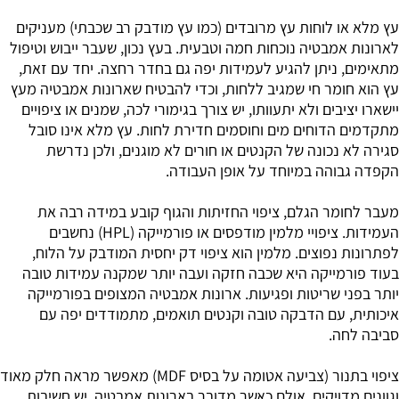
עץ מלא או לוחות עץ מרובדים (כמו עץ מודבק רב שכבתי) מעניקים
לארונות אמבטיה נוכחות חמה וטבעית. בעץ נכון, שעבר ייבוש וטיפול
מתאימים, ניתן להגיע לעמידות יפה גם בחדר רחצה. יחד עם זאת,
עץ הוא חומר חי שמגיב ללחות, וכדי להבטיח שארונות אמבטיה מעץ
יישארו יציבים ולא יתעוותו, יש צורך בגימורי לכה, שמנים או ציפויים
מתקדמים הדוחים מים וחוסמים חדירת לחות. עץ מלא אינו סובל
סגירה לא נכונה של הקנטים או חורים לא מוגנים, ולכן נדרשת
הקפדה גבוהה במיוחד על אופן העבודה.
מעבר לחומר הגלם, ציפוי החזיתות והגוף קובע במידה רבה את
העמידות. ציפויי מלמין מודפסים או פורמייקה (HPL) נחשבים
לפתרונות נפוצים. מלמין הוא ציפוי דק יחסית המודבק על הלוח,
בעוד פורמייקה היא שכבה חזקה ועבה יותר שמקנה עמידות טובה
יותר בפני שריטות ופגיעות. ארונות אמבטיה המצופים בפורמייקה
איכותית, עם הדבקה טובה וקנטים תואמים, מתמודדים יפה עם
סביבה לחה.
ציפוי בתנור (צביעה אטומה על בסיס MDF) מאפשר מראה חלק מאוד
וגוונים מדויקים. אולם כאשר מדובר בארונות אמבטיה, יש חשיבות