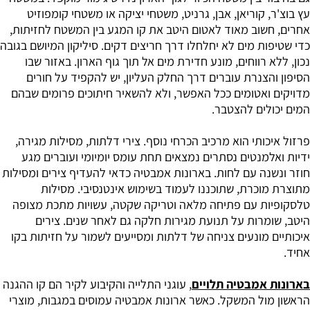
עץ בוצ'ר, קוריאן, אבן, גרניט, משטחי יציקה או משטחי קומפוזיט
אחרים, חשוב מאוד לאטום היטב את קו המגע בין המשטח לחזיתות,
כדי שטיפות מים לא יחלחלו דרך חריצים דקים. סיליקון המיושם בגובה
נכון, ללא רווחים, מונע חדירת מים אל תוך גוף הארון. באזור שבו
הסיפון והצנרת עוברים דרך החלק העליון, יש להקפיד על חורים
מדויקים ואטומים ככל האפשר, ולא להשאיר חיתוכים פרומים שבהם
המים יכולים להצטבר.
פרזול איכותי הוא מרכיב הכרחי נוסף. צירי דלתות, מסילות מגירה,
ידיות ואלמנטים נסתרים נמצאים תחת עומס יומיומי ועוברים מגע
חוזר ונשנה עם לחות. בארונות אמבטיה כדאי להעדיף צירים ומסילות
מתוצרת מוכרת, שתוכננו לעמוד בשימוש אינטנסיבי. מסילות
טלסקופיות עם פתיחה מלאה וטריקה שקטה, עשויות מתכת מצופה
היטב, שומרות על תנועת מגירות חלקה גם לאחר שנים. צירים
איכותיים מונעים צניחה של דלתות ומסייעים לשמור על חזיתות בקו
אחיד.
ב
ארונות אמבטיה תלויים
, עוגני התלייה והקיבוע לקיר הם קו ההגנה
הראשון מול המשקל. כאשר ארונות אמבטיה עמוסים במגבות, מוצרי