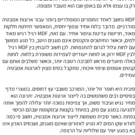
רק בו עצמו אלא גם באופן שבו הוא מעובד ומצופה.
MDF נחשב לאחד החומרים הפופולריים ביותר עבור ארונות אמבטיה
מודרניים. מדובר בלוח אחיד וצפוף יחסית, המאפשר חזיתות חלקות
מאוד, חריטות עדינות וגימור אחיד. עם זאת, MDF רגיל רגיש מאוד
למים, וכאשר החיתוכים והקנטים אינם מוגנים היטב, כל מגע ממושך
עם לחות עלול לגרום להתנפחות. לכן חשוב להבחין בין MDF רגיל
לבין MDF ירוק או לוחות ייעודיים לעמידות משופרת בלחות. לוחות
כאלה מיועדים מראש לסביבה רטובה יותר, וכאשר משלבים אותם עם
קנטים אטומים וציפוי איכותי, מתקבל בסיס מצוין לארונות אמבטיה
עמידים.
סיבית היא חומר זול יותר, המורכב משבבי עץ דחוסים. במוצרי מדף
בסיסיים רבים משתמשים בה לייצור ארונות אמבטיה. יתרונה הוא
מחיר נגיש ועיבוד פשוט, אך צפיפות נמוכה יותר עלולה להפוך אותה
לפגיעה במגע עם מים, במיוחד בקצוות ובמקומות שבהם הכיסוי
נפתח. כאשר סיבית משמשת לייצור ארונות אמבטיה, חשוב פי כמה
לוודא שקו המים לא מגיע לאזורים שאינם מוגנים, ושבסיס הארון אינו
בא במגע ישיר עם שלוליות על הרצפה.