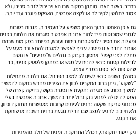
בחדר. כאשר הארון מותקן במקום שבו האוויר יכול לזרום סביבו, ולא
צמוד לחלוטין לקיר לח או לקצה אמבטיה, האפקט מוגבר עוד יותר.
גם אופן האחסון בתוך הארון משפיע על העמידות. מגבות רטובות
לגמרי שמוכנסות מיד לתוך ארונות אמבטיה סוגרות את הלחות בפנים
ומעלות את הסיכוי להצטברות ריחות ועובש, במיוחד במקומות שבהם
אוורור החדר אינו מיטבי. עדיף לאפשר למגבת להתאוורר מעט על
מתלה לפני קיפול ואחסון. בקבוקים נוזליים ש״מזיעים״ או נוטים
לנזילות קטנות כדאי להניח על מגש או במתקן פלסטיק פנימי, כדי
שהטיפות לא יספגו במדף עצמו.
במהלך השנים כדאי לשים לב למצב הפרזול. אם דלתות מתחילות
״לשקוע״, ניתן ברוב המקרים לכוון את הצירים מחדש במקום להמשיך
למשוך בכוח. אם מגירה נתקעת או נסגרת בקושי, בדיקה קצרה של
המסילה יכולה למנוע נזק גדול יותר בהמשך. ארונות אמבטיה בעלי
מנגנוני טריקה שקטה נהנים לעיתים קרובות מאפשרות תחזוקה וכיוון,
ולא חייבים להגיע למצב שבו הדלת נוגעת בחזית השכנה או שוחקת
את הקנט.
ניקוי יסודי תקופתי, הכולל התרוקנות זמנית של חלק מהמגירות