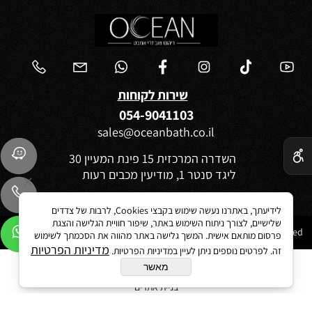
שירות לקוחות
054-9041103
sales@oceanbath.co.il
✕
השדרה המרכזית 15 פינת המעיין 30
ליגד סנטר 1, מודיעין מכבים רעות
לידיעתך, באתרנו נעשה שימוש בקבצי Cookies, לרבות של צדדים
שלישיים, לצורך ניתוח השימוש באתר, שיפור חוויית הגלישה והצגת
Ocean 2021©All Rights reserved
פרסום מותאם אישית. המשך גלישה באתר מהווה את הסכמתך לשימוש
מדיניות הפרטיות
זה. לפרטים נוספים ניתן לעיין במדיניות הפרטיות.
מאשר
בניית אתרים