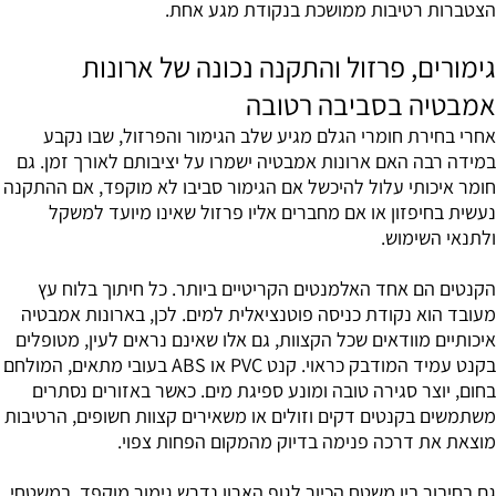
הצטברות רטיבות ממושכת בנקודת מגע אחת.
גימורים, פרזול והתקנה נכונה של ארונות
אמבטיה בסביבה רטובה
אחרי בחירת חומרי הגלם מגיע שלב הגימור והפרזול, שבו נקבע
במידה רבה האם ארונות אמבטיה ישמרו על יציבותם לאורך זמן. גם
חומר איכותי עלול להיכשל אם הגימור סביבו לא מוקפד, אם ההתקנה
נעשית בחיפזון או אם מחברים אליו פרזול שאינו מיועד למשקל
ולתנאי השימוש.
הקנטים הם אחד האלמנטים הקריטיים ביותר. כל חיתוך בלוח עץ
מעובד הוא נקודת כניסה פוטנציאלית למים. לכן, בארונות אמבטיה
איכותיים מוודאים שכל הקצוות, גם אלו שאינם נראים לעין, מטופלים
בקנט עמיד המודבק כראוי. קנט PVC או ABS בעובי מתאים, המולחם
בחום, יוצר סגירה טובה ומונע ספיגת מים. כאשר באזורים נסתרים
משתמשים בקנטים דקים וזולים או משאירים קצוות חשופים, הרטיבות
מוצאת את דרכה פנימה בדיוק מהמקום הפחות צפוי.
גם בחיבור בין משטח הכיור לגוף הארון נדרש גימור מוקפד. במשטחי