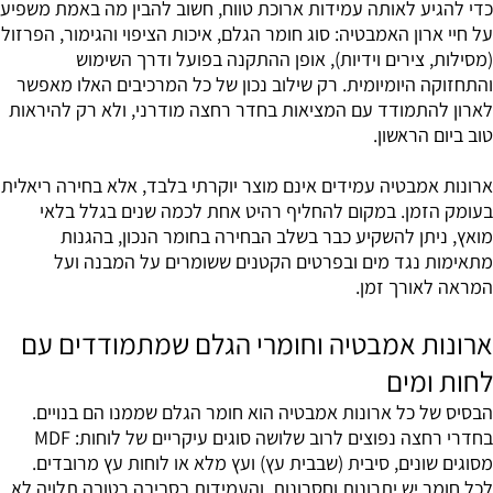
כדי להגיע לאותה עמידות ארוכת טווח, חשוב להבין מה באמת משפיע
על חיי ארון האמבטיה: סוג חומר הגלם, איכות הציפוי והגימור, הפרזול
(מסילות, צירים וידיות), אופן ההתקנה בפועל ודרך השימוש
והתחזוקה היומיומית. רק שילוב נכון של כל המרכיבים האלו מאפשר
לארון להתמודד עם המציאות בחדר רחצה מודרני, ולא רק להיראות
טוב ביום הראשון.
ארונות אמבטיה עמידים אינם מוצר יוקרתי בלבד, אלא בחירה ריאלית
בעומק הזמן. במקום להחליף רהיט אחת לכמה שנים בגלל בלאי
מואץ, ניתן להשקיע כבר בשלב הבחירה בחומר הנכון, בהגנות
מתאימות נגד מים ובפרטים הקטנים ששומרים על המבנה ועל
המראה לאורך זמן.
ארונות אמבטיה וחומרי הגלם שמתמודדים עם
לחות ומים
הבסיס של כל ארונות אמבטיה הוא חומר הגלם שממנו הם בנויים.
בחדרי רחצה נפוצים לרוב שלושה סוגים עיקריים של לוחות: MDF
מסוגים שונים, סיבית (שבבית עץ) ועץ מלא או לוחות עץ מרובדים.
לכל חומר יש יתרונות וחסרונות, והעמידות בסביבה רטובה תלויה לא