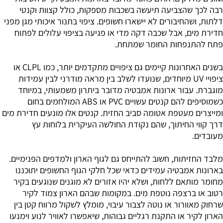
רבה לכך שהצביעה תיעשה בשכבות מספקות, כולל קצוות וקנטי
דלתות, ושהחיבורים לא יישארו חשופים. ציפוי בתנור איכותי מגן מפני
חדירת מים, אבל שכבה דקה מדי או פגיעה בציפוי עלולים לפתוח
פתח להתנפחות החומר שמתחת.
בשנים האחרונות קיימים גם ציפויים מתקדמים יותר, כמו CLPL או
ציפויי UV מיוחדים, שנועדו לשלב בין מראה מודרני לבין עמידות
מוגברת. עבור ארונות אמבטיה מדובר ביתרון משמעותי, במיוחד
כשמוסיפים להם קנטים עשויים PVC או ABS המולחמים בחום
ומייצרים מעטפת אטומה סביב החזית. קנטים אלו מונעים חדירת מים
דרך קווי החיתוך, שהם נקודת החולשה העיקרית בלוחות עץ
מעובדים.
מלבד החזיתות, חשוב להתייחס גם לגוף הארון ולמדפים הפנימיים.
בארונות אמבטיה עמידים כדאי שכל חלקי הגוף החשופים יתוכננו
מחומר מותאם ללחות, ושלא יהיו אזורים לא מוגנים שנוגעים בקיר
רטוב או ברצפה נוטפת מים. במקומות שבהם הארון צמוד לקיר
שרחוק מאוורור או נוטה לצבור עיבוי, מומלץ לשקול מרווח קטן בין
הארון לקיר או התקנת רגליים גבוהות, שיאפשרו לאוויר לנוע וימנעו