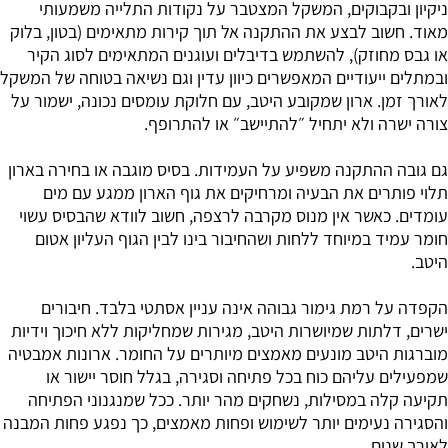
ניקיון ובקבוקים, המשקל המצטבר על נקודות התלייה משמעותי
מאוד. חשוב לבצע את ההתקנה אל תוך קירות מתאימים (בטון, בלוק
או גבס מחוזק), להשתמש בדיבלים ועוגנים המתאימים לסוג הקיר
ובמתלים ייעודיים המאפשרים כיוון עדין וגם נשיאה בטוחה של המשקל
לאורך זמן. ארון שמקובע היטב, עם חלוקת עומסים נכונה, ישמור על
צורה ישרה ולא יתחיל ״להתיישב״ או להתרופף.
גם גובה ההתקנה משפיע על העמידות. בסיס מוגבה או בחירה בארון
תלוי פותרים את הבעיה ומרחיקים את גוף הארון ממגע עם מים
עומדים. כאשר אין מנוס מקרבה לרצפה, חשוב לוודא שהבסיס עשוי
חומר עמיד במיוחד ללחות ושהחיבור בינו לבין הגוף העליון אטום
היטב.
הקפדה על רמת גימור גבוהה אינה עניין אסתטי בלבד. חיבורים
ישרים, דלתות שמיושרות היטב, מגירות שמחליקות ללא חיכוך וידיות
מוברגות היטב מונעים מאמצים מיותרים על החומר. ארונות אמבטיה
שמפעילים עליהם כוח בכל פתיחה וסגירה, בגלל חוסר יישור או
תקיעה קלה במסילות, נשחקים מהר יותר. ככל שמנגנוני הפתיחה
והסגירה נעימים יותר לשימוש ופחות מאמצים, כך נפגע פחות המבנה
לאורך שנים.