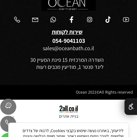
שירות לקוחות
054-9041103
sales@oceanbath.co.il
השדרה המרכזית 15 פינת המעיין 30
ליגד סנטר 1, מודיעין מכבים רעות
Ocean 2021©All Rights reserved
✕
בניית אתרים
לידיעתך, באתרנו נעשה שימוש בקבצי Cookies, לרבות של צדדים
שלישיים, לצורך ניתוח השימוש באתר, שיפור חוויית הגלישה והצגת