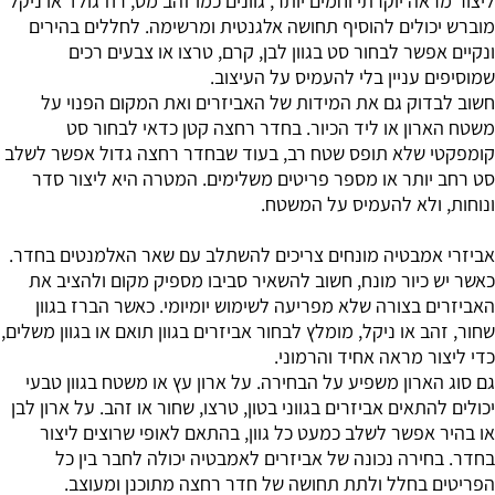
ליצור מראה יוקרתי וחמים יותר, גוונים כמו זהב מט, רוז גולד או ניקל
מוברש יכולים להוסיף תחושה אלגנטית ומרשימה. לחללים בהירים
ונקיים אפשר לבחור סט בגוון לבן, קרם, טרצו או צבעים רכים
שמוסיפים עניין בלי להעמיס על העיצוב.
חשוב לבדוק גם את המידות של האביזרים ואת המקום הפנוי על
משטח הארון או ליד הכיור. בחדר רחצה קטן כדאי לבחור סט
קומפקטי שלא תופס שטח רב, בעוד שבחדר רחצה גדול אפשר לשלב
סט רחב יותר או מספר פריטים משלימים. המטרה היא ליצור סדר
ונוחות, ולא להעמיס על המשטח.
אביזרי אמבטיה מונחים צריכים להשתלב עם שאר האלמנטים בחדר.
כאשר יש כיור מונח, חשוב להשאיר סביבו מספיק מקום ולהציב את
האביזרים בצורה שלא מפריעה לשימוש יומיומי. כאשר הברז בגוון
שחור, זהב או ניקל, מומלץ לבחור אביזרים בגוון תואם או בגוון משלים,
כדי ליצור מראה אחיד והרמוני.
גם סוג הארון משפיע על הבחירה. על ארון עץ או משטח בגוון טבעי
יכולים להתאים אביזרים בגווני בטון, טרצו, שחור או זהב. על ארון לבן
או בהיר אפשר לשלב כמעט כל גוון, בהתאם לאופי שרוצים ליצור
בחדר. בחירה נכונה של אביזרים לאמבטיה יכולה לחבר בין כל
הפריטים בחלל ולתת תחושה של חדר רחצה מתוכנן ומעוצב.